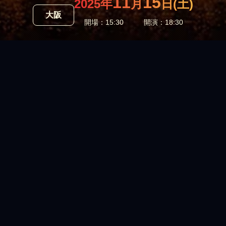
11
15
2025年
月
日(土)
大阪
開場：15:30
開演：18:30
CONTACT
ご質問・お問い合わせはフォームからお願い致します。
各項目を入力していただき、入力が終わりましたら送信ボタン
を押してください。
追って、担当者よりご回答致します。
また、携帯（キャリア）メールアドレスでの場合、回答を送信
できない場合がございますので下記ドメインの受信許可設定を
お願いいたします。
@brunomars-fireworks.jp